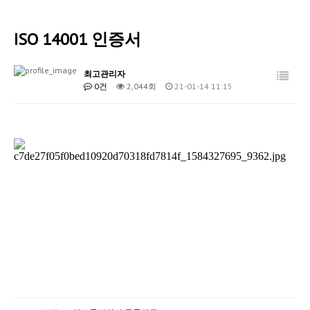
회사소개
ISO 14001 인증서
보안서비스
IoT 서비스
최고관리자
0건
2,044회
21-01-14 11:15
관공서보안
고객센터