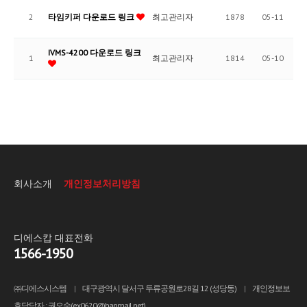
2
타임키퍼 다운로드 링크
최고관리자
1878
05-11
IVMS-4200 다운로드 링크
1
최고관리자
1814
05-10
회사소개
개인정보처리방침
디에스캅 대표전화
1566-1950
㈜디에스시스템
|
대구광역시 달서구 두류공원로28길 12 (성당동)
|
개인정보보
호담당자 : 권오순(ex0620@hanmail.net)