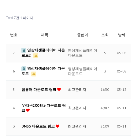
회사소개
온라인상담
Total 7건
1 페이지
보안서비스
세금계산서 발행
IoT 서비스
자료실
번호
제목
글쓴이
조회
날짜
관공서보안
원격제어요청
영상재생플레이어 다운
영상재생플레이어
7
5
05-08
로드2
다운로드
고객센터
영상재생플레이어 다운
영상재생플레이어
6
3
05-08
로드
다운로드
5
팀뷰어 다운로드 링크
최고관리자
1630
05-12
IVMS-4200 lite 다운로드 링
4
최고관리자
4987
05-11
크
3
DMSS 다운로드 링크
최고관리자
2109
05-11