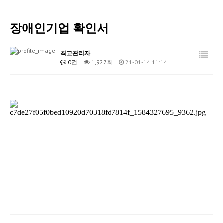
회사소개
장애인기업 확인서
보안서비스
IoT 서비스
최고관리자
0건
1,927회
21-01-14 11:14
관공서보안
고객센터