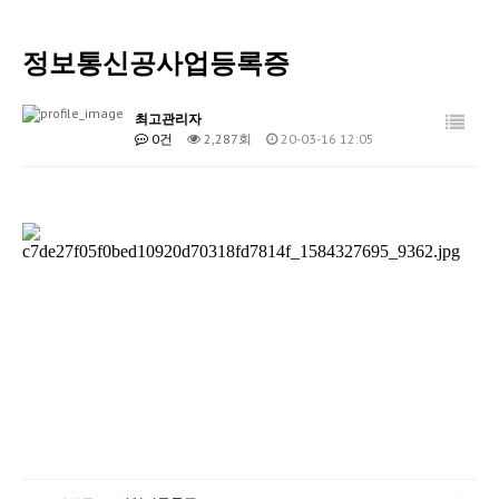
회사소개
정보통신공사업등록증
보안서비스
IoT 서비스
최고관리자
0건
2,287회
20-03-16 12:05
관공서보안
고객센터